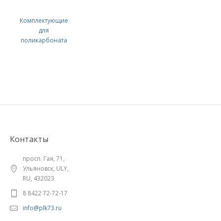
Комплектующие
для
поликарбоната
Контакты
просп. Гая, 71,
Ульяновск, ULY,
RU, 432023
8 8422 72-72-17
info@plk73.ru