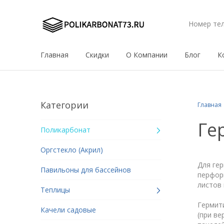
Номер те
Главная
Скидки
О Компании
Блог
К
Категории
Главная
Ге
Поликарбонат
Оргстекло (Акрил)
Для ге
Павильоны для бассейнов
перфор
листов 
Теплицы
Гермит
Качели садовые
(при ве