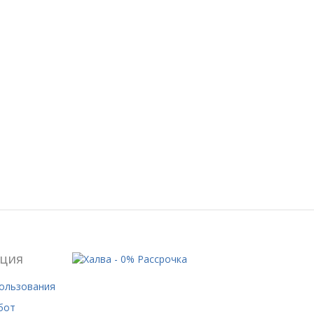
ция
пользования
бот