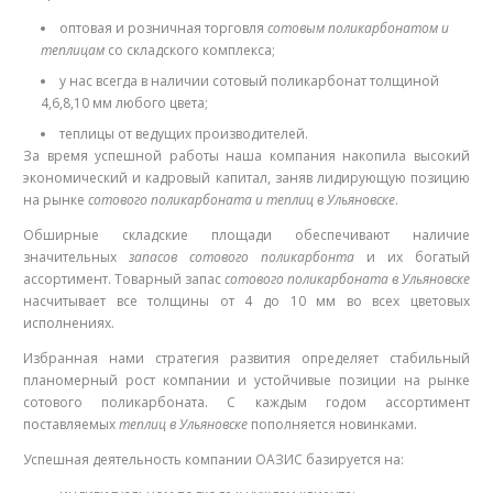
оптовая и розничная торговля
сотовым поликарбонатом и
теплицам
со складского комплекса;
у нас всегда в наличии сотовый поликарбонат толщиной
4,6,8,10 мм любого цвета;
теплицы от ведущих производителей.
За время успешной работы наша компания накопила высокий
экономический и кадровый капитал, заняв лидирующую позицию
на рынке
сотового поликарбоната и теплиц в Ульяновске
.
Обширные складские площади обеспечивают наличие
значительных
запасов сотового поликарбонта
и их богатый
ассортимент. Товарный запас
сотового поликарбоната в Ульяновске
насчитывает все толщины от 4 до 10 мм во всех цветовых
исполнениях.
Избранная нами стратегия развития определяет стабильный
планомерный рост компании и устойчивые позиции на рынке
сотового поликарбоната. С каждым годом ассортимент
поставляемых
теплиц в Ульяновске
пополняется новинками.
Успешная деятельность компании ОАЗИС базируется на: