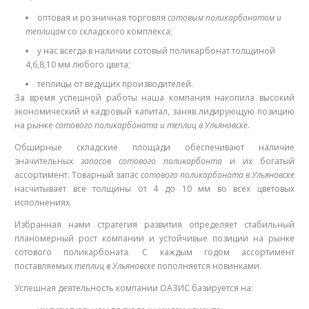
оптовая и розничная торговля
сотовым поликарбонатом и
теплицам
со складского комплекса;
у нас всегда в наличии сотовый поликарбонат толщиной
4,6,8,10 мм любого цвета;
теплицы от ведущих производителей.
За время успешной работы наша компания накопила высокий
экономический и кадровый капитал, заняв лидирующую позицию
на рынке
сотового поликарбоната и теплиц в Ульяновске
.
Обширные складские площади обеспечивают наличие
значительных
запасов сотового поликарбонта
и их богатый
ассортимент. Товарный запас
сотового поликарбоната в Ульяновске
насчитывает все толщины от 4 до 10 мм во всех цветовых
исполнениях.
Избранная нами стратегия развития определяет стабильный
планомерный рост компании и устойчивые позиции на рынке
сотового поликарбоната. С каждым годом ассортимент
поставляемых
теплиц в Ульяновске
пополняется новинками.
Успешная деятельность компании ОАЗИС базируется на: