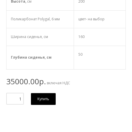
Высота,
см
200
Поликарбонат Polygal, 6 мм
цвет- на выбор
Ширина сиденья, см
160
50
Глубина сиденья, см
35000.00р.
включая НДС
Купить