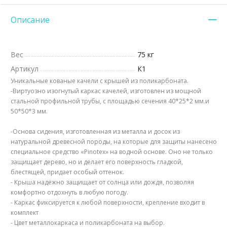
Описание
Вес
75 кг
Артикул
К1
Уникальные кованые качели с крышей из поликарбоната.
-Виртуозно изогнутый каркас качелей, изготовлен из мощной
стальной профильной трубы, с площадью сечения 40*25*2 мм.и
50*50*3 мм.
-Основа сидения, изготовленная из металла и досок из
натуральной древесной породы, на которые для защиты нанесено
специальное средство «Pinotex» на водной основе. Оно не только
защищает дерево, но и делает его поверхность гладкой,
блестящей, придает особый оттенок.
- Крыша надёжно защищает от солнца или дождя, позволяя
комфортно отдохнуть в любую погоду.
- Каркас фиксируется к любой поверхности, крепление входит в
комплект
- Цвет металлокаркаса и поликарбоната на выбор.